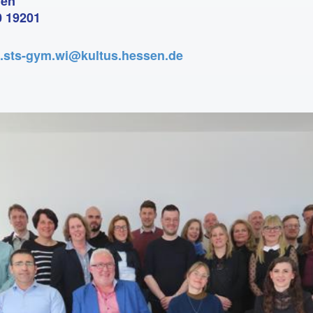
den
0 19201
e.sts-gym.wi@kultus.hessen.de