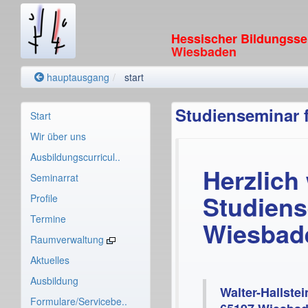
Hessischer Bildungss
Wiesbaden
hauptausgang
start
Studienseminar 
Start
Wir über uns
Ausbildungscurricul..
Herzlich
Seminarrat
Studiens
Profile
Termine
Wiesbad
Raumverwaltung
Aktuelles
Ausbildung
Walter-Hallstei
Formulare/Servicebe..