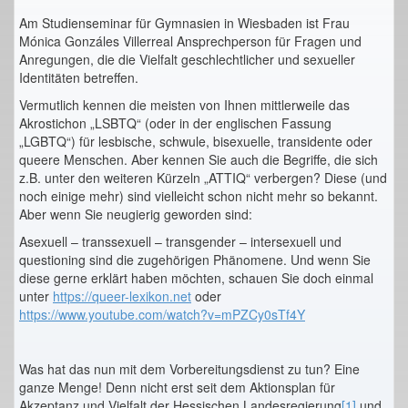
Am Studienseminar für Gymnasien in Wiesbaden ist Frau
Mónica Gonzáles Villerreal Ansprechperson für Fragen und
Anregungen, die die Vielfalt geschlechtlicher und sexueller
Identitäten betreffen.
Vermutlich kennen die meisten von Ihnen mittlerweile das
Akrostichon „LSBTQ“ (oder in der englischen Fassung
„LGBTQ“) für lesbische, schwule, bisexuelle, transidente oder
queere Menschen. Aber kennen Sie auch die Begriffe, die sich
z.B. unter den weiteren Kürzeln „ATTIQ“ verbergen? Diese (und
noch einige mehr) sind vielleicht schon nicht mehr so bekannt.
Aber wenn Sie neugierig geworden sind:
Asexuell – transsexuell – transgender – intersexuell und
questioning sind die zugehörigen Phänomene. Und wenn Sie
diese gerne erklärt haben möchten, schauen Sie doch einmal
unter
https://queer-lexikon.net
oder
https://www.youtube.com/watch?v=mPZCy0sTf4Y
Was hat das nun mit dem Vorbereitungsdienst zu tun? Eine
ganze Menge! Denn nicht erst seit dem Aktionsplan für
Akzeptanz und Vielfalt der Hessischen Landesregierung
[1]
und